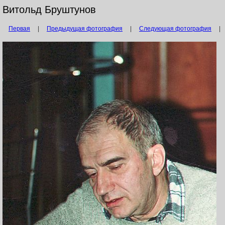
Витольд Бруштунов
Первая
|
Предыдущая фотография
|
Следующая фотография
|